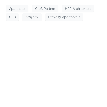
Aparthotel
Groß Partner
HPP Architekten
OFB
Staycity
Staycity Aparthotels
Apartment ist eine Wissensplattform rund um das
Thema „Temporäres Wohnen“ und befasst sich u. a.
mit Projekten aus den Bereichen Serviced
Apartments, Aparthotels, studentisches Wohnen,
Seniorenwohnen, gewerbliches Wohnen, möbliertes