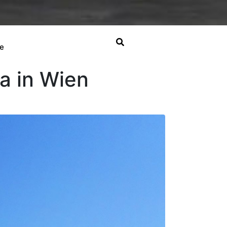
e
na in Wien