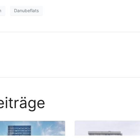
n
Danubeflats
iträge