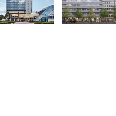
seven zieht ins SI-
Drittes Limehome komm
ntrum Stuttgart
nach Bremen