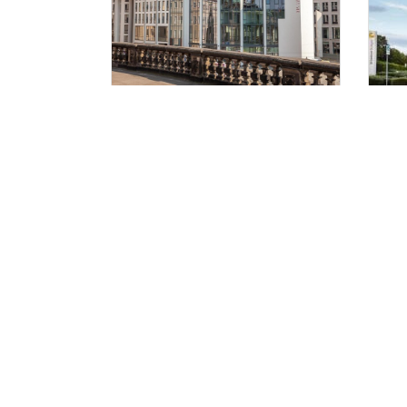
Staycity expandiert in
Ma
Deutschland und
Ce
Österreich