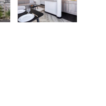
t
Berliner Citadines frisch
modernisiert