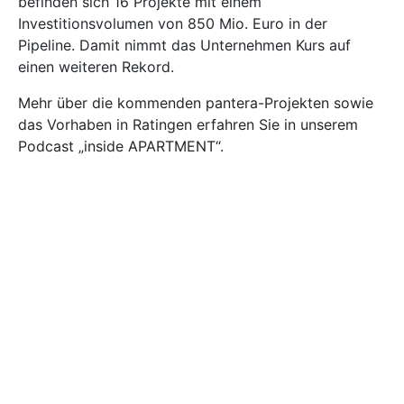
befinden sich 16 Projekte mit einem
Investitionsvolumen von 850 Mio. Euro in der
Pipeline. Damit nimmt das Unternehmen Kurs auf
einen weiteren Rekord.
Mehr über die kommenden pantera-Projekten sowie
das Vorhaben in Ratingen erfahren Sie in unserem
Podcast „inside APARTMENT“.
Bild: denphumi/stock.adobe.com
Immobilien Investment
Pantera
Service-Wohnen
serviced apartments