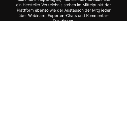
ein Hersteller-Verzeichnis stehen im Mittelpunkt der
Plattform ebenso wie der Austausch der Mitglieder
über Webinare, Experten-Chats und Kommentar-
Funktionen.
Zur Zielgruppe gehören alle, die mit Planung, Bau
und Betrieb dieser Longstay-Projekte zu tun haben,
wie Projektentwickler, Betreiber (Hotels, Gewerbe,
Universitäten, Kommunen),
Architekten/Innenarchitekten, Ausrüster/Einrichter,
Technologie-Lieferanten, Berater/Anwälte, Service-
Anbieter, Facility Manager,
Arbeitgeber/Unternehmen u.v.m.
Apartment ist ein Service von dem Fachmagazin
hotelbau
.
Vertrag widerrufen
©
FORUM Zeitschriften und Spezialmedien GmbH
|
FORUM