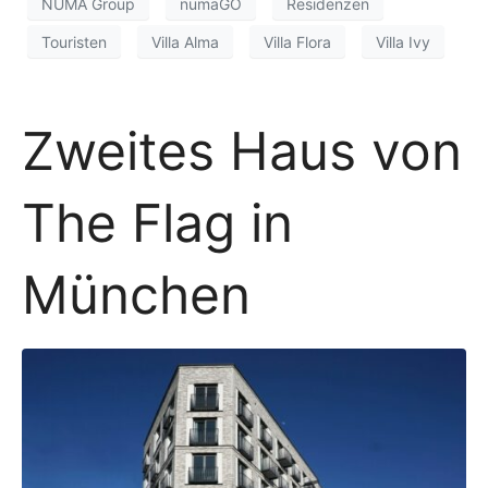
NUMA Group
numaGO
Residenzen
Touristen
Villa Alma
Villa Flora
Villa Ivy
Zweites Haus von
The Flag in
München