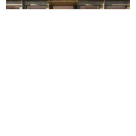
Numa plant Serviced Apartments in Kreuzberg
Apartment ist eine Wissensplattform rund um das
Thema „Temporäres Wohnen“ und befasst sich u. a.