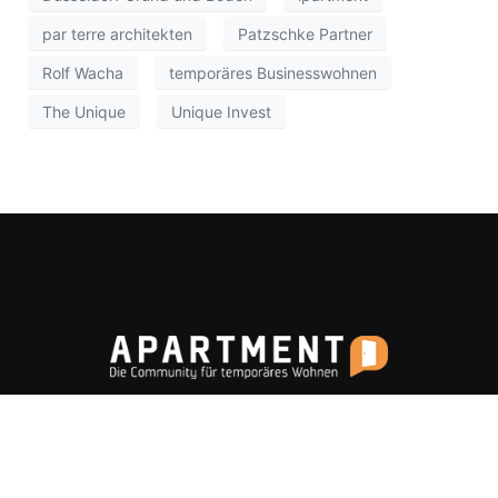
par terre architekten
Patzschke Partner
Rolf Wacha
temporäres Businesswohnen
The Unique
Unique Invest
Apartment ist eine Wissensplattform rund um das
Thema „Temporäres Wohnen“ und befasst sich u. a.
mit Projekten aus den Bereichen Serviced