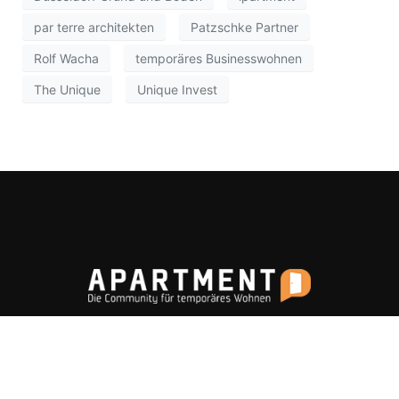
par terre architekten
Patzschke Partner
Rolf Wacha
temporäres Businesswohnen
The Unique
Unique Invest
Apartment ist eine Wissensplattform rund um das
Thema „Temporäres Wohnen“ und befasst sich u. a.
mit Projekten aus den Bereichen Serviced