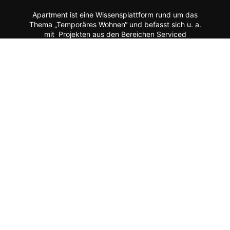
Apartment ist eine Wissensplattform rund um das
Thema „Temporäres Wohnen“ und befasst sich u. a.
mit Projekten aus den Bereichen Serviced
Apartments, Aparthotels, studentisches Wohnen,
Seniorenwohnen, gewerbliches Wohnen, möbliertes
Wohnen, Quartiersentwicklung, Mixed-Use-Projekte
etc.
Moderne Formate wie
News, Markenporträts,
Multimedia-Reportagen, Fachartikel, Podcasts und
ein Hersteller-Verzeichnis stehen im Mittelpunkt der
Plattform ebenso wie der Austausch der Mitglieder
über Webinare, Experten-Chats und Kommentar-
Funktionen.
Zur Zielgruppe gehören alle, die mit Planung, Bau
und Betrieb dieser Longstay-Projekte zu tun haben,
wie Projektentwickler, Betreiber (Hotels, Gewerbe,
Universitäten, Kommunen),
Architekten/Innenarchitekten, Ausrüster/Einrichter,
Technologie-Lieferanten, Berater/Anwälte, Service-
Anbieter, Facility Manager,
Arbeitgeber/Unternehmen u.v.m.