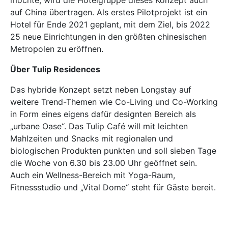
auf China übertragen. Als erstes Pilotprojekt ist ein
Hotel für Ende 2021 geplant, mit dem Ziel, bis 2022
25 neue Einrichtungen in den größten chinesischen
Metropolen zu eröffnen.
Über Tulip Residences
Das hybride Konzept setzt neben Longstay auf
weitere Trend-Themen wie Co-Living und Co-Working
in Form eines eigens dafür designten Bereich als
„urbane Oase“. Das Tulip Café will mit leichten
Mahlzeiten und Snacks mit regionalen und
biologischen Produkten punkten und soll sieben Tage
die Woche von 6.30 bis 23.00 Uhr geöffnet sein.
Auch ein Wellness-Bereich mit Yoga-Raum,
Fitnessstudio und „Vital Dome“ steht für Gäste bereit.
In den eigenen vier Wänden, in Form von Studio- oder
Zwei-Zimmer-Wohnungen, gibt es u. a. Küchenzeilen
und einen HD-TV.