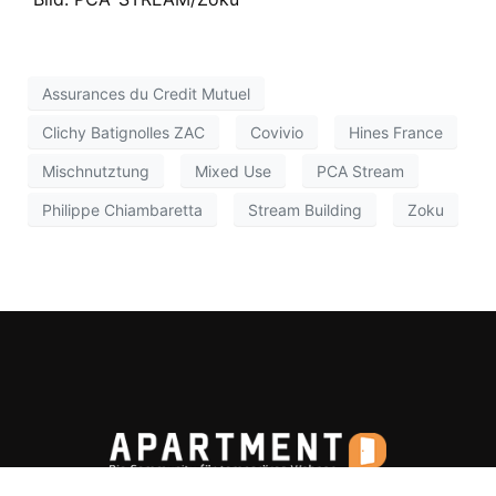
Assurances du Credit Mutuel
Clichy Batignolles ZAC
Covivio
Hines France
Mischnutztung
Mixed Use
PCA Stream
Philippe Chiambaretta
Stream Building
Zoku