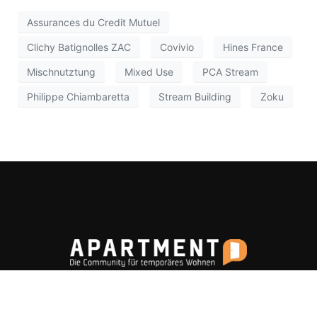
Assurances du Credit Mutuel
Clichy Batignolles ZAC
Covivio
Hines France
Mischnutztung
Mixed Use
PCA Stream
Philippe Chiambaretta
Stream Building
Zoku
Apartment ist eine Wissensplattform rund um das