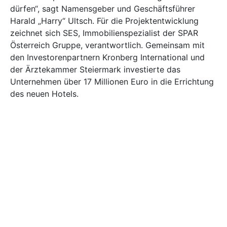
dürfen“, sagt Namensgeber und Geschäftsführer
Harald „Harry“ Ultsch. Für die Projektentwicklung
zeichnet sich SES, Immobilienspezialist der SPAR
Österreich Gruppe, verantwortlich. Gemeinsam mit
den Investorenpartnern Kronberg International und
der Ärztekammer Steiermark investierte das
Unternehmen über 17 Millionen Euro in die Errichtung
des neuen Hotels.
Bild: Harry’s Home/D. Zangerl
Harald Ultsch
Harry’s Home
harry’s home Hotelgruppe
harry’s home Lienz