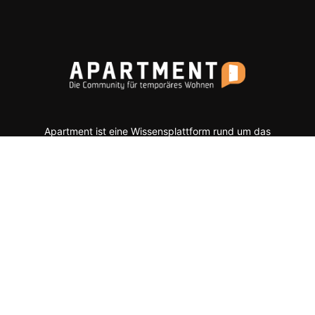
Apartment ist eine Wissensplattform rund um das
Thema „Temporäres Wohnen“ und befasst sich u. a.
mit Projekten aus den Bereichen Serviced
Apartments, Aparthotels, studentisches Wohnen,
Seniorenwohnen, gewerbliches Wohnen, möbliertes
Wohnen, Quartiersentwicklung, Mixed-Use-Projekte
etc.
Moderne Formate wie
News, Markenporträts,
Multimedia-Reportagen, Fachartikel, Podcasts und
ein Hersteller-Verzeichnis stehen im Mittelpunkt der
Plattform ebenso wie der Austausch der Mitglieder
über Webinare, Experten-Chats und Kommentar-
Funktionen.