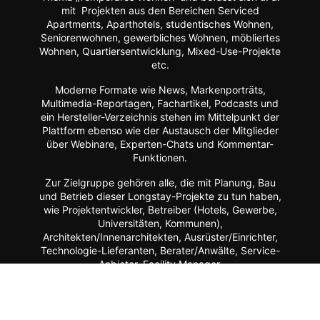
mit Projekten aus den Bereichen Serviced
Apartments, Aparthotels, studentisches Wohnen,
Seniorenwohnen, gewerbliches Wohnen, möbliertes
Wohnen, Quartiersentwicklung, Mixed-Use-Projekte
etc.
Moderne Formate wie
News, Markenporträts,
Multimedia-Reportagen, Fachartikel, Podcasts und
ein Hersteller-Verzeichnis stehen im Mittelpunkt der
Plattform ebenso wie der Austausch der Mitglieder
über Webinare, Experten-Chats und Kommentar-
Funktionen.
Zur Zielgruppe gehören alle, die mit Planung, Bau
und Betrieb dieser Longstay-Projekte zu tun haben,
wie Projektentwickler, Betreiber (Hotels, Gewerbe,
Universitäten, Kommunen),
Architekten/Innenarchitekten, Ausrüster/Einrichter,
Technologie-Lieferanten, Berater/Anwälte, Service-
Anbieter, Facility Manager,
Arbeitgeber/Unternehmen u.v.m.
Apartment ist ein Service von dem Fachmagazin
hotelbau
.