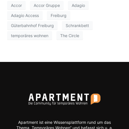
Accor
Accor Gruppe
Adagio
Adagio Access
Freiburg
Güterbahnhof Freiburg
Schrankbett
temporäres wohnen
The Circle
Apartment ist eine Wissensplattform rund um das
Thema „Temporäres Wohnen“ und befasst sich u. a.