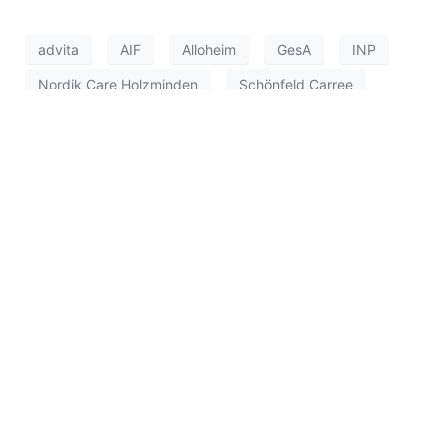
advita
AIF
Alloheim
GesA
INP
Nordik Care Holzminden
Schönfeld Carree
Senior Living
Senioren Residenz
Seniorenheim
Service Wohnen Senioren
Spezialfonds
Zusammen Zuhause