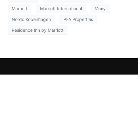
Marriott
Marriott International
Moxy
Nordo Kopenhagen
PFA Properties
Residence Inn by Marriott
Apartment ist eine Wissensplattform rund um das
Thema „Temporäres Wohnen“ und befasst sich u. a.
mit Projekten aus den Bereichen Serviced