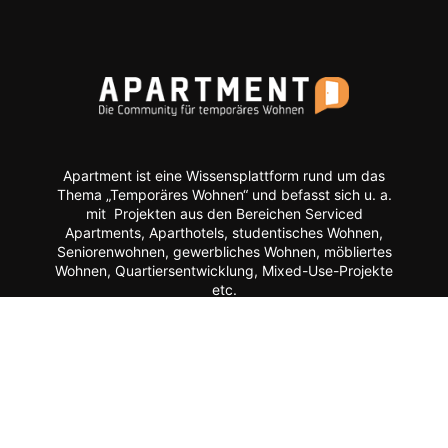
Apartment ist eine Wissensplattform rund um das
Thema „Temporäres Wohnen“ und befasst sich u. a.
mit Projekten aus den Bereichen Serviced
Apartments, Aparthotels, studentisches Wohnen,
Seniorenwohnen, gewerbliches Wohnen, möbliertes
Wohnen, Quartiersentwicklung, Mixed-Use-Projekte
etc.
Moderne Formate wie
News, Markenporträts,
Multimedia-Reportagen, Fachartikel, Podcasts und
ein Hersteller-Verzeichnis stehen im Mittelpunkt der
Plattform ebenso wie der Austausch der Mitglieder
über Webinare, Experten-Chats und Kommentar-
Funktionen.