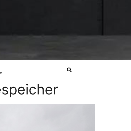
e
espeicher