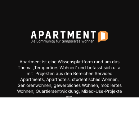
Apartment ist eine Wissensplattform rund um das
Thema „Temporäres Wohnen“ und befasst sich u. a.
mit Projekten aus den Bereichen Serviced
Apartments, Aparthotels, studentisches Wohnen,
Seniorenwohnen, gewerbliches Wohnen, möbliertes
Wohnen, Quartiersentwicklung, Mixed-Use-Projekte
etc.
Moderne Formate wie
News, Markenporträts,
Multimedia-Reportagen, Fachartikel, Podcasts und
ein Hersteller-Verzeichnis stehen im Mittelpunkt der
Plattform ebenso wie der Austausch der Mitglieder
über Webinare, Experten-Chats und Kommentar-
Funktionen.