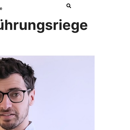
e
ührungsriege