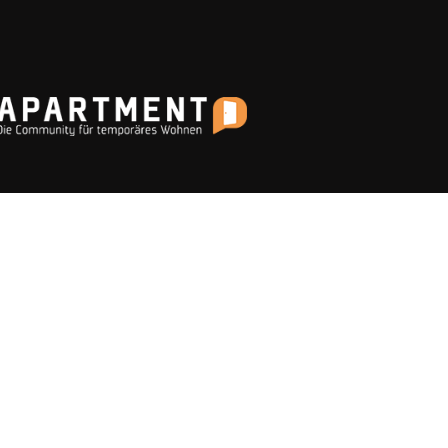
s Thema „Temporäres Wohnen“ und befasst sich u. a. mit Projekten 
entisches Wohnen, Seniorenwohnen, gewerbliches Wohnen, möbliert
tiersentwicklung, Mixed-Use-Projekte etc.
ltimedia-Reportagen, Fachartikel, Podcasts und ein Hersteller-Verze
ustausch der Mitglieder über Webinare, Experten-Chats und Komment
au und Betrieb dieser Longstay-Projekte zu tun haben, wie Projektent
), Architekten/Innenarchitekten, Ausrüster/Einrichter, Technologie-L
e-Anbieter, Facility Manager, Arbeitgeber/Unternehmen u.v.m.
 ist ein Service von dem Fachmagazin
hotelbau
.