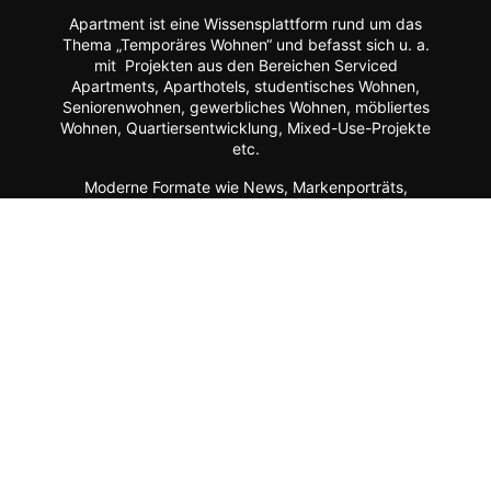
Apartment ist eine Wissensplattform rund um das
Thema „Temporäres Wohnen“ und befasst sich u. a.
mit Projekten aus den Bereichen Serviced
Apartments, Aparthotels, studentisches Wohnen,
Seniorenwohnen, gewerbliches Wohnen, möbliertes
Wohnen, Quartiersentwicklung, Mixed-Use-Projekte
etc.
Moderne Formate wie
News, Markenporträts,
Multimedia-Reportagen, Fachartikel, Podcasts und
ein Hersteller-Verzeichnis stehen im Mittelpunkt der
Plattform ebenso wie der Austausch der Mitglieder
über Webinare, Experten-Chats und Kommentar-
Funktionen.
Zur Zielgruppe gehören alle, die mit Planung, Bau
und Betrieb dieser Longstay-Projekte zu tun haben,
wie Projektentwickler, Betreiber (Hotels, Gewerbe,
Universitäten, Kommunen),
Architekten/Innenarchitekten, Ausrüster/Einrichter,
Technologie-Lieferanten, Berater/Anwälte, Service-
Anbieter, Facility Manager,
Arbeitgeber/Unternehmen u.v.m.