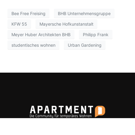
Bee Free Freising
BHB Unternehmensgruppe
KFW 55
Mayersche Hofkunstanstalt
Meyer Huber Architekten BHB
Philipp Frank
studentisches wohnen
Urban Gardening