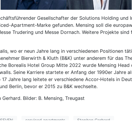
eschäftsführender Gesellschafter der Solutions Holding und 
rviced-Apartment-Marke gefunden. Mensing soll die europawe
esse Trudering und Messe Dornach. Weitere Projekte sind 
lis, wo er neun Jahre lang in verschiedenen Positionen tä
enehmer Bierwirth & Kluth (B&K) unter anderem für das Th
sche Borealis Hotel Group Mitte 2022 wurde Mensing Head
ls. Seine Karriere startete er Anfang der 1990er Jahre al
p 17 Jahre lang leitete er verschiedene Accor-Hotels in De
nd Berlin, bevor er 2015 zu B&K wechselte.
 Gerhard. Bilder: B. Mensing, Treugast
SEVEN
serviced apartments
Stephan Gerhard