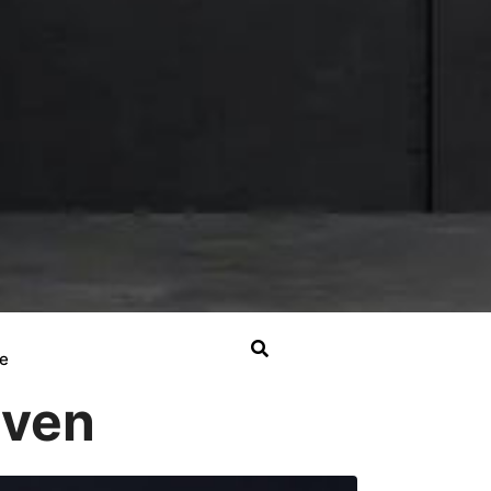
e
even