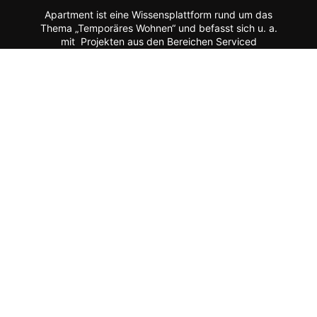
Apartment ist eine Wissensplattform rund um das
Thema „Temporäres Wohnen“ und befasst sich u. a.
mit Projekten aus den Bereichen Serviced
Apartments, Aparthotels, studentisches Wohnen,
Seniorenwohnen, gewerbliches Wohnen, möbliertes
Wohnen, Quartiersentwicklung, Mixed-Use-Projekte
etc.
Moderne Formate wie
News, Markenporträts,
Multimedia-Reportagen, Fachartikel, Podcasts und
ein Hersteller-Verzeichnis stehen im Mittelpunkt der
Plattform ebenso wie der Austausch der Mitglieder
über Webinare, Experten-Chats und Kommentar-
Funktionen.
Zur Zielgruppe gehören alle, die mit Planung, Bau
und Betrieb dieser Longstay-Projekte zu tun haben,
wie Projektentwickler, Betreiber (Hotels, Gewerbe,
Universitäten, Kommunen),
Architekten/Innenarchitekten, Ausrüster/Einrichter,
Technologie-Lieferanten, Berater/Anwälte, Service-
Anbieter, Facility Manager,
Arbeitgeber/Unternehmen u.v.m.