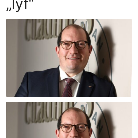
„lyf“