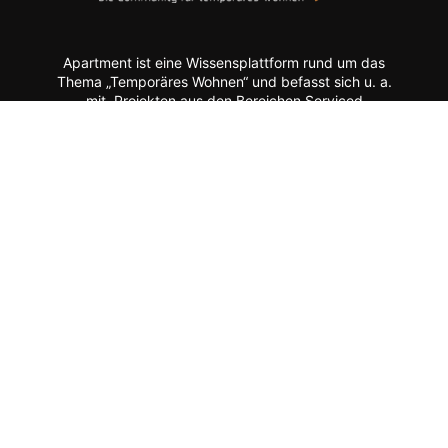
Apartment ist eine Wissensplattform rund um das
Thema „Temporäres Wohnen“ und befasst sich u. a.
mit Projekten aus den Bereichen Serviced
Apartments, Aparthotels, studentisches Wohnen,
Seniorenwohnen, gewerbliches Wohnen, möbliertes
Wohnen, Quartiersentwicklung, Mixed-Use-Projekte
etc.
Moderne Formate wie
News, Markenporträts,
Multimedia-Reportagen, Fachartikel, Podcasts und
ein Hersteller-Verzeichnis stehen im Mittelpunkt der
Plattform ebenso wie der Austausch der Mitglieder
über Webinare, Experten-Chats und Kommentar-
Funktionen.
Zur Zielgruppe gehören alle, die mit Planung, Bau
und Betrieb dieser Longstay-Projekte zu tun haben,
wie Projektentwickler, Betreiber (Hotels, Gewerbe,
Universitäten, Kommunen),
Architekten/Innenarchitekten, Ausrüster/Einrichter,
Technologie-Lieferanten, Berater/Anwälte, Service-