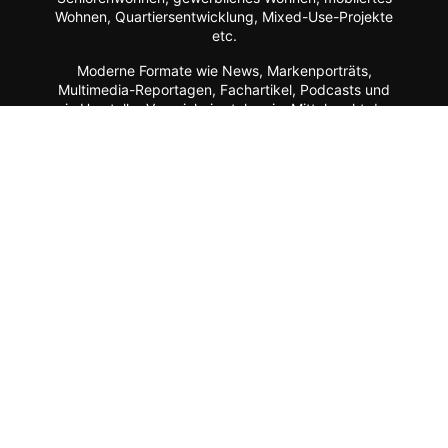
Wohnen, Quartiersentwicklung, Mixed-Use-Projekte
etc.
Moderne Formate wie
News, Markenporträts,
Multimedia-Reportagen, Fachartikel, Podcasts und
ein Hersteller-Verzeichnis stehen im Mittelpunkt der
Plattform ebenso wie der Austausch der Mitglieder
über Webinare, Experten-Chats und Kommentar-
Funktionen.
Zur Zielgruppe gehören alle, die mit Planung, Bau
und Betrieb dieser Longstay-Projekte zu tun haben,
wie Projektentwickler, Betreiber (Hotels, Gewerbe,
Universitäten, Kommunen),
Architekten/Innenarchitekten, Ausrüster/Einrichter,
Technologie-Lieferanten, Berater/Anwälte, Service-
Anbieter, Facility Manager,
Arbeitgeber/Unternehmen u.v.m.
Apartment ist ein Service von dem Fachmagazin
hotelbau
.