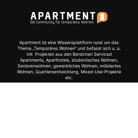
Apartment ist eine Wissensplattform rund um das
Thema „Temporäres Wohnen“ und befasst sich u. a.
mit Projekten aus den Bereichen Serviced
Apartments, Aparthotels, studentisches Wohnen,
Seniorenwohnen, gewerbliches Wohnen, möbliertes
Wohnen, Quartiersentwicklung, Mixed-Use-Projekte
etc.
Moderne Formate wie
News, Markenporträts,
Multimedia-Reportagen, Fachartikel, Podcasts und
ein Hersteller-Verzeichnis stehen im Mittelpunkt der
Plattform ebenso wie der Austausch der Mitglieder
über Webinare, Experten-Chats und Kommentar-
Funktionen.
Zur Zielgruppe gehören alle, die mit Planung, Bau
und Betrieb dieser Longstay-Projekte zu tun haben,