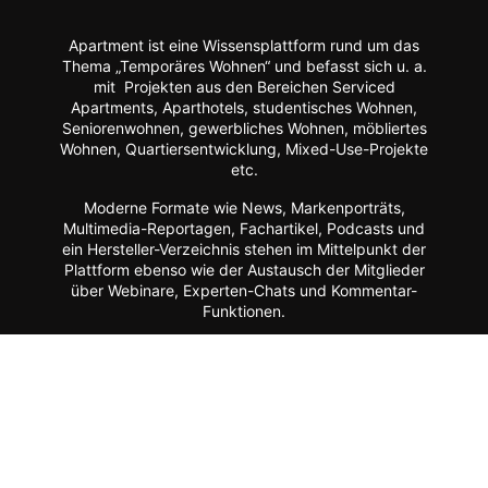
Apartment ist eine Wissensplattform rund um das
Thema „Temporäres Wohnen“ und befasst sich u. a.
mit Projekten aus den Bereichen Serviced
Apartments, Aparthotels, studentisches Wohnen,
Seniorenwohnen, gewerbliches Wohnen, möbliertes
Wohnen, Quartiersentwicklung, Mixed-Use-Projekte
etc.
Moderne Formate wie
News, Markenporträts,
Multimedia-Reportagen, Fachartikel, Podcasts und
ein Hersteller-Verzeichnis stehen im Mittelpunkt der
Plattform ebenso wie der Austausch der Mitglieder
über Webinare, Experten-Chats und Kommentar-
Funktionen.
Zur Zielgruppe gehören alle, die mit Planung, Bau
und Betrieb dieser Longstay-Projekte zu tun haben,
wie Projektentwickler, Betreiber (Hotels, Gewerbe,
Universitäten, Kommunen),
Architekten/Innenarchitekten, Ausrüster/Einrichter,
Technologie-Lieferanten, Berater/Anwälte, Service-
Anbieter, Facility Manager,