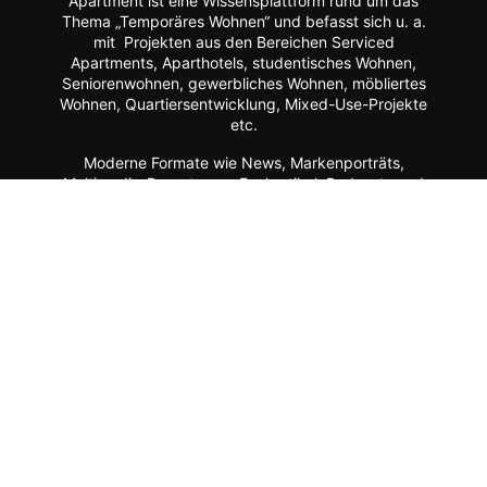
Apartment ist eine Wissensplattform rund um das
Thema „Temporäres Wohnen“ und befasst sich u. a.
mit Projekten aus den Bereichen Serviced
Apartments, Aparthotels, studentisches Wohnen,
Seniorenwohnen, gewerbliches Wohnen, möbliertes
Wohnen, Quartiersentwicklung, Mixed-Use-Projekte
etc.
Moderne Formate wie
News, Markenporträts,
Multimedia-Reportagen, Fachartikel, Podcasts und
ein Hersteller-Verzeichnis stehen im Mittelpunkt der
Plattform ebenso wie der Austausch der Mitglieder
über Webinare, Experten-Chats und Kommentar-
Funktionen.
Zur Zielgruppe gehören alle, die mit Planung, Bau
und Betrieb dieser Longstay-Projekte zu tun haben,
wie Projektentwickler, Betreiber (Hotels, Gewerbe,
Universitäten, Kommunen),
Architekten/Innenarchitekten, Ausrüster/Einrichter,
Technologie-Lieferanten, Berater/Anwälte, Service-
Anbieter, Facility Manager,
Arbeitgeber/Unternehmen u.v.m.
Apartment ist ein Service von dem Fachmagazin