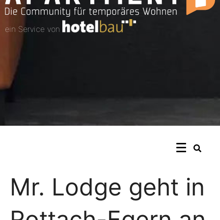
ein Service von
Mr. Lodge geht in
Rottach-Egern an