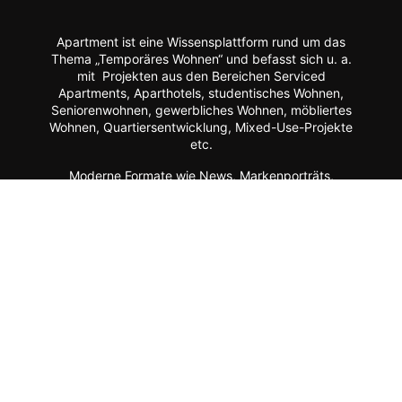
Apartment ist eine Wissensplattform rund um das
Thema „Temporäres Wohnen“ und befasst sich u. a.
mit Projekten aus den Bereichen Serviced
Apartments, Aparthotels, studentisches Wohnen,
Seniorenwohnen, gewerbliches Wohnen, möbliertes
Wohnen, Quartiersentwicklung, Mixed-Use-Projekte
etc.
Moderne Formate wie
News, Markenporträts,
Multimedia-Reportagen, Fachartikel, Podcasts und
ein Hersteller-Verzeichnis stehen im Mittelpunkt der
Plattform ebenso wie der Austausch der Mitglieder
über Webinare, Experten-Chats und Kommentar-
Funktionen.
Zur Zielgruppe gehören alle, die mit Planung, Bau
und Betrieb dieser Longstay-Projekte zu tun haben,
wie Projektentwickler, Betreiber (Hotels, Gewerbe,
Universitäten, Kommunen),
Architekten/Innenarchitekten, Ausrüster/Einrichter,
Technologie-Lieferanten, Berater/Anwälte, Service-
Anbieter, Facility Manager,