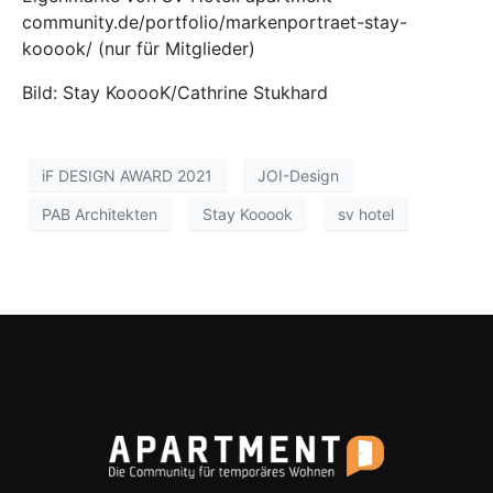
community.de/portfolio/markenportraet-stay-
kooook/
(nur für Mitglieder)
Bild: Stay KooooK/Cathrine Stukhard
iF DESIGN AWARD 2021
JOI-Design
PAB Architekten
Stay Kooook
sv hotel