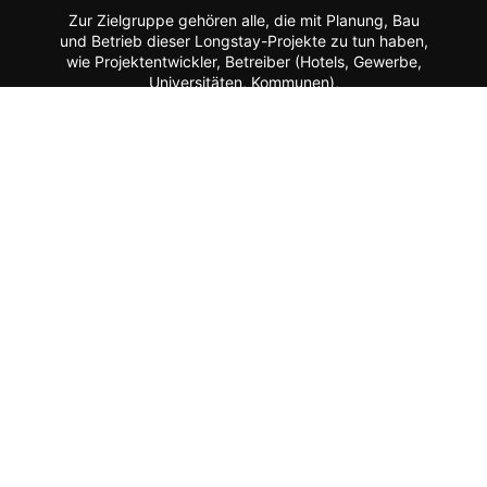
Zur Zielgruppe gehören alle, die mit Planung, Bau
und Betrieb dieser Longstay-Projekte zu tun haben,
wie Projektentwickler, Betreiber (Hotels, Gewerbe,
Universitäten, Kommunen),
Architekten/Innenarchitekten, Ausrüster/Einrichter,
Technologie-Lieferanten, Berater/Anwälte, Service-
Anbieter, Facility Manager,
Arbeitgeber/Unternehmen u.v.m.
Apartment ist ein Service von dem Fachmagazin
hotelbau
.
Vertrag widerrufen
©
FORUM Zeitschriften und Spezialmedien GmbH
|
FORUM
Media Group
Mitgliedschaft kündigen
Datenschutz
AGB
Impressum