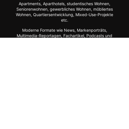
Apartments, Aparthotels, studentisches Wohnen,
Seniorenwohnen, gewerbliches Wohnen, möbliertes
Wohnen, Quartiersentwicklung, Mixed-Use-Projekte
etc.
Moderne Formate wie
News, Markenporträts,
Multimedia-Reportagen, Fachartikel, Podcasts und
ein Hersteller-Verzeichnis stehen im Mittelpunkt der
Plattform ebenso wie der Austausch der Mitglieder
über Webinare, Experten-Chats und Kommentar-
Funktionen.
Zur Zielgruppe gehören alle, die mit Planung, Bau
und Betrieb dieser Longstay-Projekte zu tun haben,
wie Projektentwickler, Betreiber (Hotels, Gewerbe,
Universitäten, Kommunen),
Architekten/Innenarchitekten, Ausrüster/Einrichter,
Technologie-Lieferanten, Berater/Anwälte, Service-
Anbieter, Facility Manager,
Arbeitgeber/Unternehmen u.v.m.
Apartment ist ein Service von dem Fachmagazin
hotelbau
.