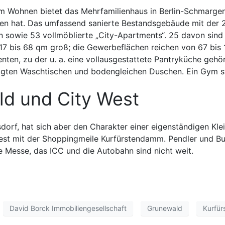
m Wohnen bietet das Mehrfamilienhaus in Berlin-Schmarge
men hat. Das umfassend sanierte Bestandsgebäude mit de
en sowie 53 vollmöblierte „City-Apartments“. 25 davon sin
17 bis 68 qm groß; die Gewerbeflächen reichen von 67 bis 
en, zu der u. a. eine vollausgestattete Pantryküche gehör
gten Waschtischen und bodengleichen Duschen. Ein Gym st
d und City West
orf, hat sich aber den Charakter einer eigenständigen Kl
st mit der Shoppingmeile Kurfürstendamm. Pendler und Bus
 Messe, das ICC und die Autobahn sind nicht weit.
David Borck Immobiliengesellschaft
Grunewald
Kurfü