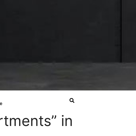
e
rtments” in