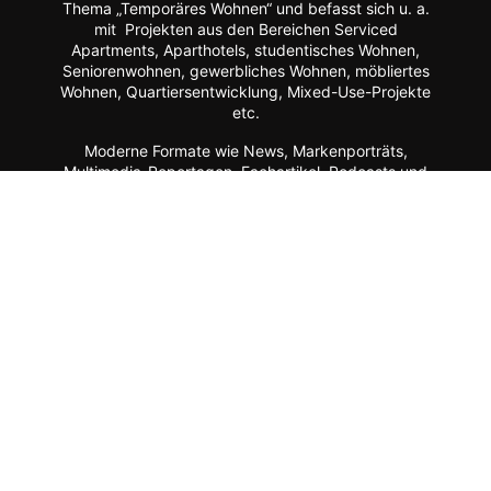
Thema „Temporäres Wohnen“ und befasst sich u. a.
mit Projekten aus den Bereichen Serviced
Apartments, Aparthotels, studentisches Wohnen,
Seniorenwohnen, gewerbliches Wohnen, möbliertes
Wohnen, Quartiersentwicklung, Mixed-Use-Projekte
etc.
Moderne Formate wie
News, Markenporträts,
Multimedia-Reportagen, Fachartikel, Podcasts und
ein Hersteller-Verzeichnis stehen im Mittelpunkt der
Plattform ebenso wie der Austausch der Mitglieder
über Webinare, Experten-Chats und Kommentar-
Funktionen.
Zur Zielgruppe gehören alle, die mit Planung, Bau
und Betrieb dieser Longstay-Projekte zu tun haben,
wie Projektentwickler, Betreiber (Hotels, Gewerbe,
Universitäten, Kommunen),
Architekten/Innenarchitekten, Ausrüster/Einrichter,
Technologie-Lieferanten, Berater/Anwälte, Service-
Anbieter, Facility Manager,
Arbeitgeber/Unternehmen u.v.m.
Apartment ist ein Service von dem Fachmagazin