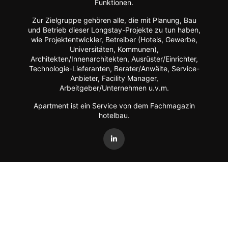
Funktionen.
Zur Zielgruppe gehören alle, die mit Planung, Bau
und Betrieb dieser Longstay-Projekte zu tun haben,
wie Projektentwickler, Betreiber (Hotels, Gewerbe,
Universitäten, Kommunen),
Architekten/Innenarchitekten, Ausrüster/Einrichter,
Technologie-Lieferanten, Berater/Anwälte, Service-
Anbieter, Facility Manager,
Arbeitgeber/Unternehmen u.v.m.
Apartment ist ein Service von dem Fachmagazin
hotelbau
.
Vertrag widerrufen
©
FORUM Zeitschriften und Spezialmedien GmbH
|
FORUM
Media Group
Mitgliedschaft kündigen
Datenschutz
AGB
Impressum