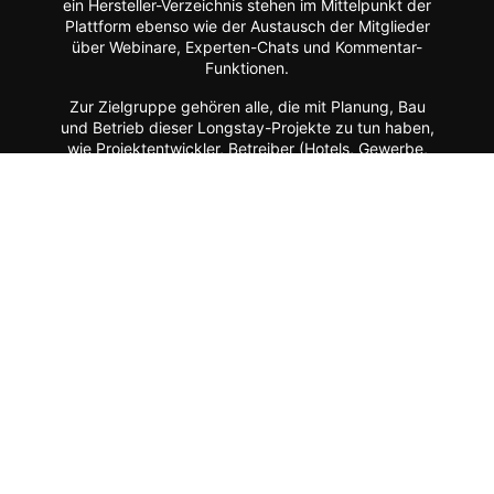
ein Hersteller-Verzeichnis stehen im Mittelpunkt der
Plattform ebenso wie der Austausch der Mitglieder
über Webinare, Experten-Chats und Kommentar-
Funktionen.
Zur Zielgruppe gehören alle, die mit Planung, Bau
und Betrieb dieser Longstay-Projekte zu tun haben,
wie Projektentwickler, Betreiber (Hotels, Gewerbe,
Universitäten, Kommunen),
Architekten/Innenarchitekten, Ausrüster/Einrichter,
Technologie-Lieferanten, Berater/Anwälte, Service-
Anbieter, Facility Manager,
Arbeitgeber/Unternehmen u.v.m.
Apartment ist ein Service von dem Fachmagazin
hotelbau
.
Vertrag widerrufen
©
FORUM Zeitschriften und Spezialmedien GmbH
|
FORUM