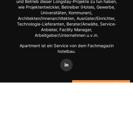
und Betrieb dieser Longstay-Projekte zu tun haben,
wie Projektentwickler, Betreiber (Hotels, Gewerbe,
Universitäten, Kommunen),
Architekten/Innenarchitekten, Ausrüster/Einrichter,
Technologie-Lieferanten, Berater/Anwälte, Service-
Anbieter, Facility Manager,
Arbeitgeber/Unternehmen u.v.m.
Apartment ist ein Service von dem Fachmagazin
hotelbau
.
Vertrag widerrufen
©
FORUM Zeitschriften und Spezialmedien GmbH
|
FORUM
Media Group
Mitgliedschaft kündigen
Datenschutz
AGB
Impressum