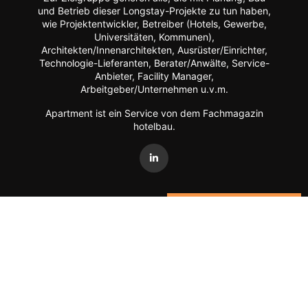
und Betrieb dieser Longstay-Projekte zu tun haben,
wie Projektentwickler, Betreiber (Hotels, Gewerbe,
Universitäten, Kommunen),
Architekten/Innenarchitekten, Ausrüster/Einrichter,
Technologie-Lieferanten, Berater/Anwälte, Service-
Anbieter, Facility Manager,
Arbeitgeber/Unternehmen u.v.m.
Apartment ist ein Service von dem Fachmagazin
hotelbau
.
Vertrag widerrufen
©
FORUM Zeitschriften und Spezialmedien GmbH
|
FORUM
Media Group
Mitgliedschaft kündigen
Datenschutz
AGB
Impressum